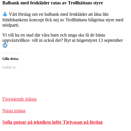
Balbank med festkläder ratas av Trollhättans styre
Vårt förslag om en balbank med festkläder att låna likt
fritidsbankens koncept fick nej av Trollhättans blågröna styre med
stödparti.
Vi vill ha en stad där våra barn och unga ska få de bästa
uppväxtvillkor- vill ni också det? Byt ut högerstyret 13 september
Gilla detta:
Laddar in …
Föregående inlägg
Nästa inlägg
Sofia putsar på tekniken inför Tjejvasan på lördag