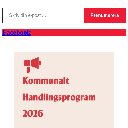
Skriv
din
Prenumerera
e-
post
…
Facebook