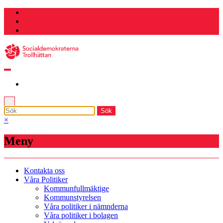
Hoppa
till
innehåll
×
×
Meny
Kontakta oss
Våra Politiker
Kommunfullmäktige
Kommunstyrelsen
Våra politiker i nämnderna
Våra politiker i bolagen