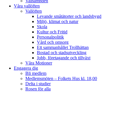
Valnämnden
Våra vallöften
Vallöften
Levande småtätorter och landsbygd
Miljö, klimat och natur
Skola
Kultur och Fritid
Personalpolitik
Vård och omsorg
Ett sammanhållet Trollhättan
Bostad och stadsutveckling
Jobb, företagande och tillväxt
Våra Motioner
Engagera dig
Bli medlem
Medlemsmöten – Folkets Hus kl. 18,00
Delta i studier
Rosen för alla