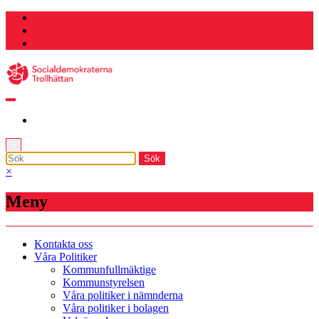
Hoppa
till
innehåll
×
×
Meny
Kontakta oss
Våra Politiker
Kommunfullmäktige
Kommunstyrelsen
Våra politiker i nämnderna
Våra politiker i bolagen