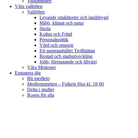
Valnämnden
Våra vallöften
Vallöften
Levande småtätorter och landsbygd
Miljö, klimat och natur
Skola
Kultur och Fritid
Personalpolitik
Vård och omsorg
Ett sammanhållet Trollhättan
Bostad och stadsutveckling
Jobb, företagande och tillväxt
Våra Motioner
Engagera dig
Bli medlem
Medlemsmöten – Folkets Hus kl. 18,00
Delta i studier
Rosen för alla