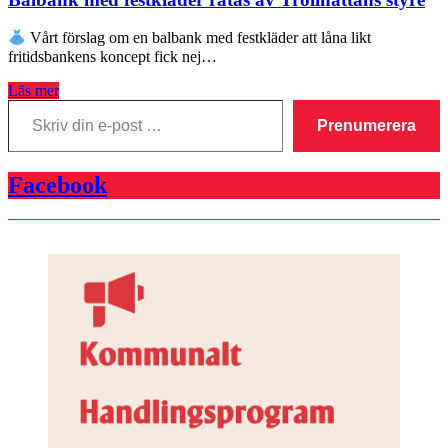
Vårt förslag om en balbank med festkläder att låna likt
fritidsbankens koncept fick nej…
Läs mer
Skriv
din
Prenumerera
e-
post
…
Facebook