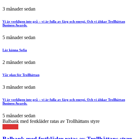
3 månader sedan
Vi är verkligen inte grå – vi är fulla av färg och energi. Och vi älskar Trollhättan
Business Awards.
5 månader sedan
Lär känna Sofia
2 månader sedan
Vår plan för Trollhättan
3 månader sedan
Vi är verkligen inte grå – vi är fulla av färg och energi. Och vi älskar Trollhättan
Business Awards.
5 månader sedan
Balbank med festkläder ratas av Trollhättans styre
Aktuellt
Balbank med festkläder ratas av Trollhättans styre