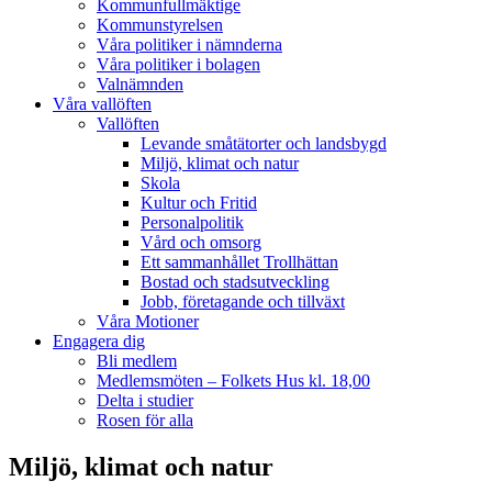
Kommunfullmäktige
Kommunstyrelsen
Våra politiker i nämnderna
Våra politiker i bolagen
Valnämnden
Våra vallöften
Vallöften
Levande småtätorter och landsbygd
Miljö, klimat och natur
Skola
Kultur och Fritid
Personalpolitik
Vård och omsorg
Ett sammanhållet Trollhättan
Bostad och stadsutveckling
Jobb, företagande och tillväxt
Våra Motioner
Engagera dig
Bli medlem
Medlemsmöten – Folkets Hus kl. 18,00
Delta i studier
Rosen för alla
Miljö, klimat och natur