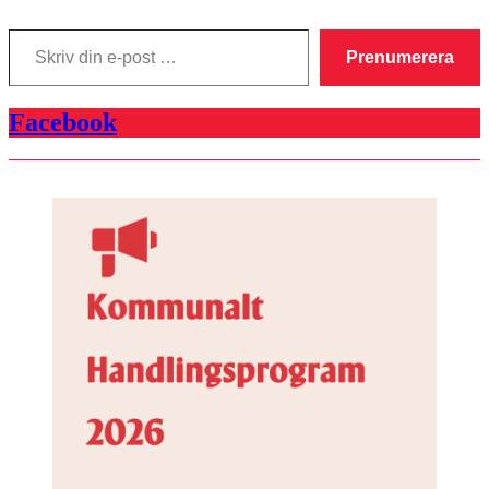
Skriv
din
Prenumerera
e-
post
…
Facebook