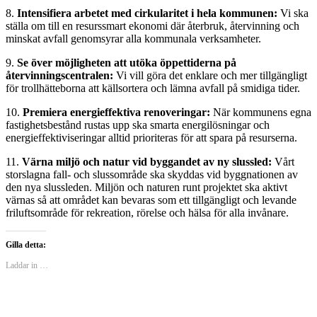
8.
Intensifiera arbetet med cirkularitet i hela kommunen:
Vi ska
ställa om till en resurssmart ekonomi där återbruk, återvinning och
minskat avfall genomsyrar alla kommunala verksamheter.
9.
Se över möjligheten att utöka öppettiderna på
återvinningscentralen:
Vi vill göra det enklare och mer tillgängligt
för trollhätteborna att källsortera och lämna avfall på smidiga tider.
10.
Premiera energieffektiva renoveringar:
När kommunens egna
fastighetsbestånd rustas upp ska smarta energilösningar och
energieffektiviseringar alltid prioriteras för att spara på resurserna.
11.
Värna miljö och natur vid byggandet av ny slussled:
Vårt
storslagna fall- och slussområde ska skyddas vid byggnationen av
den nya slussleden. Miljön och naturen runt projektet ska aktivt
värnas så att området kan bevaras som ett tillgängligt och levande
friluftsområde för rekreation, rörelse och hälsa för alla invånare.
Gilla detta:
Laddar in …