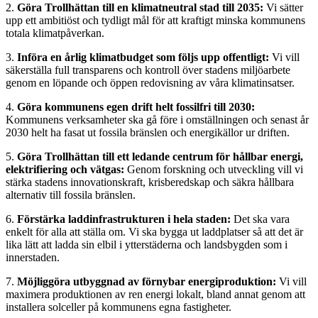
2.
Göra Trollhättan till en klimatneutral stad till 2035:
Vi sätter
upp ett ambitiöst och tydligt mål för att kraftigt minska kommunens
totala klimatpåverkan.
3.
Införa en årlig klimatbudget som följs upp offentligt:
Vi vill
säkerställa full transparens och kontroll över stadens miljöarbete
genom en löpande och öppen redovisning av våra klimatinsatser.
4.
Göra kommunens egen drift helt fossilfri till 2030:
Kommunens verksamheter ska gå före i omställningen och senast år
2030 helt ha fasat ut fossila bränslen och energikällor ur driften.
5.
Göra Trollhättan till ett ledande centrum för hållbar energi,
elektrifiering och vätgas:
Genom forskning och utveckling vill vi
stärka stadens innovationskraft, krisberedskap och säkra hållbara
alternativ till fossila bränslen.
6.
Förstärka laddinfrastrukturen i hela staden:
Det ska vara
enkelt för alla att ställa om. Vi ska bygga ut laddplatser så att det är
lika lätt att ladda sin elbil i ytterstäderna och landsbygden som i
innerstaden.
7.
Möjliggöra utbyggnad av förnybar energiproduktion:
Vi vill
maximera produktionen av ren energi lokalt, bland annat genom att
installera solceller på kommunens egna fastigheter.