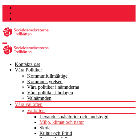
Hoppa
till
innehåll
Kontakta oss
Våra Politiker
Kommunfullmäktige
Kommunstyrelsen
Våra politiker i nämnderna
Våra politiker i bolagen
Valnämnden
Våra vallöften
Vallöften
Levande småtätorter och landsbygd
Miljö, klimat och natur
Skola
Kultur och Fritid