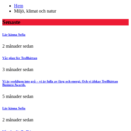
Hem
Miljö, klimat och natur
Senaste
Lär känna Sofia
2 månader sedan
Vår plan för Trollhättan
3 månader sedan
Vi är verkligen inte grå – vi är fulla av färg och energi. Och vi älskar Trollhättan
Business Awards.
5 månader sedan
Lär känna Sofia
2 månader sedan