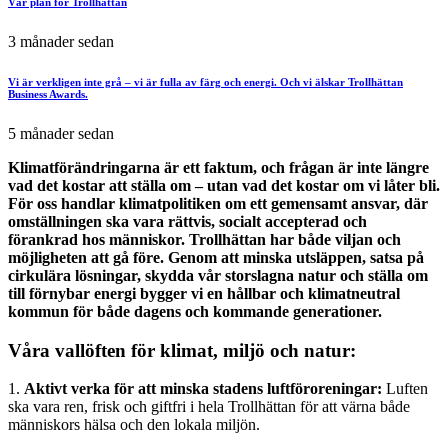
Vår plan för Trollhättan
3 månader sedan
Vi är verkligen inte grå – vi är fulla av färg och energi. Och vi älskar Trollhättan
Business Awards.
5 månader sedan
Klimatförändringarna är ett faktum, och frågan är inte längre
vad det kostar att ställa om – utan vad det kostar om vi låter bli.
För oss handlar klimatpolitiken om ett gemensamt ansvar, där
omställningen ska vara rättvis, socialt accepterad och
förankrad hos människor. Trollhättan har både viljan och
möjligheten att gå före. Genom att minska utsläppen, satsa på
cirkulära lösningar, skydda vår storslagna natur och ställa om
till förnybar energi bygger vi en hållbar och klimatneutral
kommun för både dagens och kommande generationer.
Våra vallöften för klimat, miljö och natur:
1.
Aktivt verka för att minska stadens luftföroreningar:
Luften
ska vara ren, frisk och giftfri i hela Trollhättan för att värna både
människors hälsa och den lokala miljön.