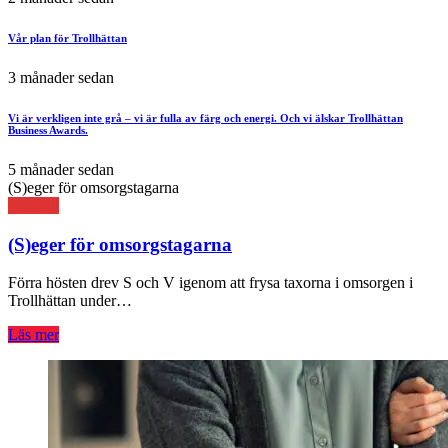
Vår plan för Trollhättan
3 månader sedan
Vi är verkligen inte grå – vi är fulla av färg och energi. Och vi älskar Trollhättan
Business Awards.
5 månader sedan
(S)eger för omsorgstagarna
Aktuellt
(S)eger för omsorgstagarna
Förra hösten drev S och V igenom att frysa taxorna i omsorgen i
Trollhättan under…
Läs mer