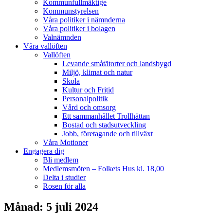
Kommunfullmäktige
Kommunstyrelsen
Våra politiker i nämnderna
Våra politiker i bolagen
Valnämnden
Våra vallöften
Vallöften
Levande småtätorter och landsbygd
Miljö, klimat och natur
Skola
Kultur och Fritid
Personalpolitik
Vård och omsorg
Ett sammanhållet Trollhättan
Bostad och stadsutveckling
Jobb, företagande och tillväxt
Våra Motioner
Engagera dig
Bli medlem
Medlemsmöten – Folkets Hus kl. 18,00
Delta i studier
Rosen för alla
Månad: 5 juli 2024