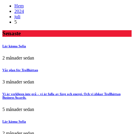
Hem
2024
juli
5
Senaste
Lär känna Sofia
2 månader sedan
Vår plan för Trollhättan
3 månader sedan
Vi är verkligen inte grå – vi är fulla av färg och energi. Och vi älskar Trollhättan
Business Awards.
5 månader sedan
Lär känna Sofia
2 månader sedan