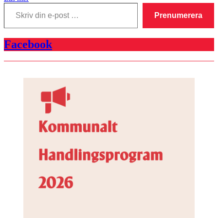
Skriv
din
Prenumerera
e-
post
…
Facebook