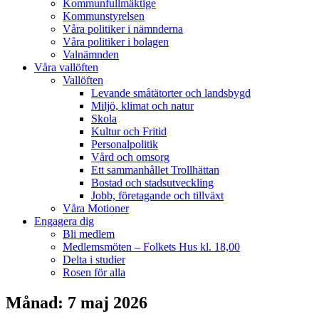
Kommunfullmäktige
Kommunstyrelsen
Våra politiker i nämnderna
Våra politiker i bolagen
Valnämnden
Våra vallöften
Vallöften
Levande småtätorter och landsbygd
Miljö, klimat och natur
Skola
Kultur och Fritid
Personalpolitik
Vård och omsorg
Ett sammanhållet Trollhättan
Bostad och stadsutveckling
Jobb, företagande och tillväxt
Våra Motioner
Engagera dig
Bli medlem
Medlemsmöten – Folkets Hus kl. 18,00
Delta i studier
Rosen för alla
Månad: 7 maj 2026