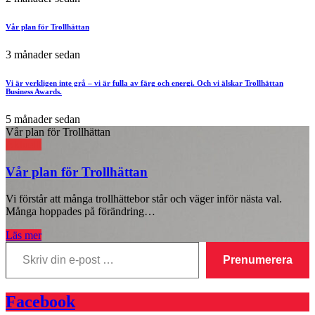
Vår plan för Trollhättan
3 månader sedan
Vi är verkligen inte grå – vi är fulla av färg och energi. Och vi älskar Trollhättan
Business Awards.
5 månader sedan
Vår plan för Trollhättan
Aktuellt
Vår plan för Trollhättan
Vi förstår att många trollhättebor står och väger inför nästa val.
Många hoppades på förändring…
Läs mer
Skriv
din
Prenumerera
e-
post
…
Facebook