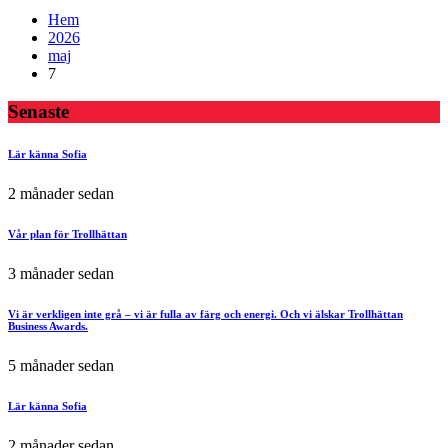
Hem
2026
maj
7
Senaste
Lär känna Sofia
2 månader sedan
Vår plan för Trollhättan
3 månader sedan
Vi är verkligen inte grå – vi är fulla av färg och energi. Och vi älskar Trollhättan
Business Awards.
5 månader sedan
Lär känna Sofia
2 månader sedan