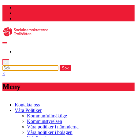
Hoppa
till
innehåll
×
×
Meny
Kontakta oss
Våra Politiker
Kommunfullmäktige
Kommunstyrelsen
Våra politiker i nämnderna
Våra politiker i bolagen