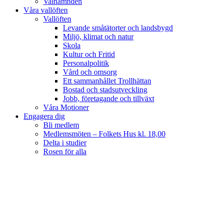
Valnämnden
Våra vallöften
Vallöften
Levande småtätorter och landsbygd
Miljö, klimat och natur
Skola
Kultur och Fritid
Personalpolitik
Vård och omsorg
Ett sammanhållet Trollhättan
Bostad och stadsutveckling
Jobb, företagande och tillväxt
Våra Motioner
Engagera dig
Bli medlem
Medlemsmöten – Folkets Hus kl. 18,00
Delta i studier
Rosen för alla