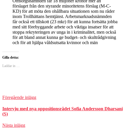
Omsorgsnämnden får 18 miljoner kronor mer än
förslaget från den styrande minoritetens förslag (M-C-
KD) för att möta den ohållbara situationen som nu råder
inom Trollhättans hemtjänst. Arbetsmarknadsnämnden
får också ett tillskott (23 mkr) för att kunna fortsätta jobba
med sitt förebyggande arbete och viktiga insatser för att
stoppa rekryteringen av unga in i kriminalitet, men också
för att bland annat kunna ge budget- och skultrådgivning
och för att hjälpa våldsutsatta kvinnor och män
Gilla detta:
Laddar in …
Föregående inlägg
Intervju med nya oppositionsrådet Sofia Andersson Dharsani
(S)
Nästa inlägg