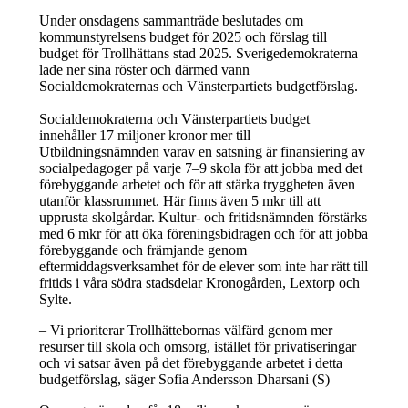
Under onsdagens sammanträde beslutades om
kommunstyrelsens budget för 2025 och förslag till
budget för Trollhättans stad 2025. Sverigedemokraterna
lade ner sina röster och därmed vann
Socialdemokraternas och Vänsterpartiets budgetförslag.
Socialdemokraterna och Vänsterpartiets budget
innehåller 17 miljoner kronor mer till
Utbildningsnämnden varav en satsning är finansiering av
socialpedagoger på varje 7–9 skola för att jobba med det
förebyggande arbetet och för att stärka tryggheten även
utanför klassrummet. Här finns även 5 mkr till att
upprusta skolgårdar. Kultur- och fritidsnämnden förstärks
med 6 mkr för att öka föreningsbidragen och för att jobba
förebyggande och främjande genom
eftermiddagsverksamhet för de elever som inte har rätt till
fritids i våra södra stadsdelar Kronogården, Lextorp och
Sylte.
– Vi prioriterar Trollhättebornas välfärd genom mer
resurser till skola och omsorg, istället för privatiseringar
och vi satsar även på det förebyggande arbetet i detta
budgetförslag, säger Sofia Andersson Dharsani (S)