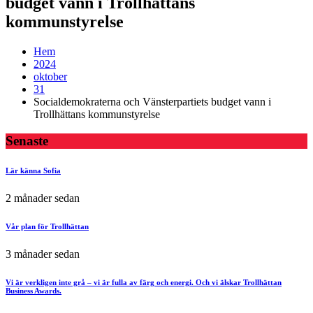
budget vann i Trollhättans
kommunstyrelse
Hem
2024
oktober
31
Socialdemokraterna och Vänsterpartiets budget vann i
Trollhättans kommunstyrelse
Senaste
Lär känna Sofia
2 månader sedan
Vår plan för Trollhättan
3 månader sedan
Vi är verkligen inte grå – vi är fulla av färg och energi. Och vi älskar Trollhättan
Business Awards.